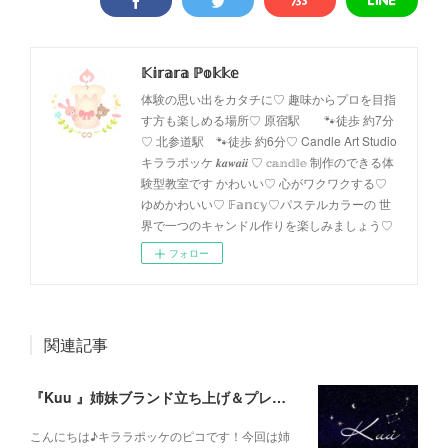
𝕂𝕚𝕣𝕒𝕣𝕒 ℙ𝕠𝕜𝕜𝕖
体験の思い出をカタチに♡ 趣味からプロを目指
す方も楽しめる場所♡ 原宿駅 🐾徒歩 約7分
♡ 北参道駅 🐾徒歩 約6分♡ Candle Art Studio
キララポッケ 𝒌𝒂𝒘𝒂𝒊𝒊 ♡ 𝕔𝕒𝕟𝕕𝕝𝕖 制作のできる体
験型教室です かわいい♡ 心がワクワクする♡
ゆめかわいい♡ 𝔽𝕒𝕟𝕔𝕪♡パステルカラーの 世
界で一つのキャンドル作りを楽しみましょう♡
フォロー
関連記事
『Kuu 』姉妹ブランド立ち上げ＆プレゼント企画
こんにちは♪キララポッケのピコです！今回は姉