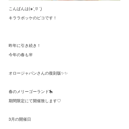
こんばんは(๑ˊ͈ ꇴ ˋ͈)
キララポッケのピコです！
昨年に引き続き！
今年の春も🌸
オロージャパンさんの復刻版✨✨
春のメリーゴーランド🎠
期間限定にて開催致します♡
3月の開催日