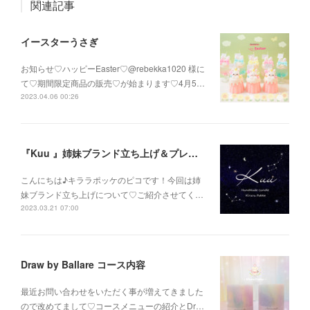
関連記事
イースターうさぎ
お知らせ♡ハッピーEaster♡@rebekka1020 様に
て♡期間限定商品の販売♡が始まります♡4月5…
2023.04.06 00:26
『Kuu 』姉妹ブランド立ち上げ＆プレゼント企画
こんにちは♪キララポッケのピコです！今回は姉
妹ブランド立ち上げについて♡ご紹介させてく…
2023.03.21 07:00
Draw by Ballare コース内容
最近お問い合わせをいただく事が増えてきました
ので改めてまして♡コースメニューの紹介とDr…