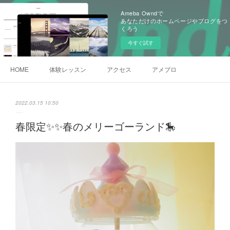
Ameba Owndで
あなただけのホームページやブログをつ
くろう
今すぐ試す
HOME
体験レッスン
アクセス
アメブロ
2022.03.15 10:50
春限定✨✨春のメリーゴーランド🎠