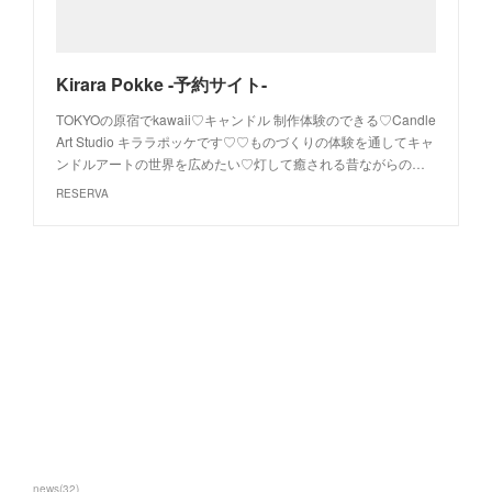
Kirara Pokke -予約サイト-
TOKYOの原宿でkawaii♡キャンドル 制作体験のできる♡Candle
Art Studio キララポッケです♡♡ものづくりの体験を通してキャ
ンドルアートの世界を広めたい♡灯して癒される昔ながらの…
RESERVA
news
(
32
)