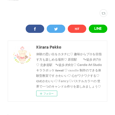
𝕂𝕚𝕣𝕒𝕣𝕒 ℙ𝕠𝕜𝕜𝕖
体験の思い出をカタチに♡ 趣味からプロを目指
す方も楽しめる場所♡ 原宿駅 🐾徒歩 約7分
♡ 北参道駅 🐾徒歩 約6分♡ Candle Art Studio
キララポッケ 𝒌𝒂𝒘𝒂𝒊𝒊 ♡ 𝕔𝕒𝕟𝕕𝕝𝕖 制作のできる体
験型教室です かわいい♡ 心がワクワクする♡
ゆめかわいい♡ 𝔽𝕒𝕟𝕔𝕪♡パステルカラーの 世
界で一つのキャンドル作りを楽しみましょう♡
フォロー