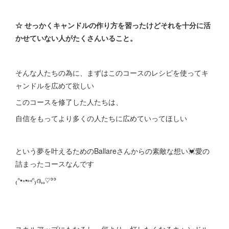
☆ せっかくキャンドルの作り方を習ったけどそれを十分に活
かせていない人がたくさんいること。
そんな人たちの為に、まずはこのコースのレシピを使ってキ
ャンドルを広めて欲しい
このコースを修了した人たちは、
自信をもってより多くの人たちに広めていってほしい
という夢を叶えるためのBallareさんからの素敵な想い💓愛の
詰まったコースなんです
₍ᐢ•༝•⑅ᐢ₎ദ⸒⸒♡ʾʾ