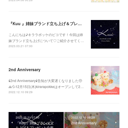
2023.04.06 00:26
『Kuu 』姉妹ブランド立ち上げ＆プレゼント企画
こんにちは♪キララポッケのピコです！今回は姉
妹ブランド立ち上げについて♡ご紹介させてく…
2023.03.21 07:00
2nd Anniversary
🕯2nd Anniversary🕯告知が大変遅くなりました🥺
🙏💦12月15日(木)kirarapokkeはオープンして2…
2022.12.10 09:29
2023.03.21 07:00
2022.12.10 09:29
『Kuu 』姉妹ブランド立
2nd Anniversary
ち上げ＆プレゼント企画