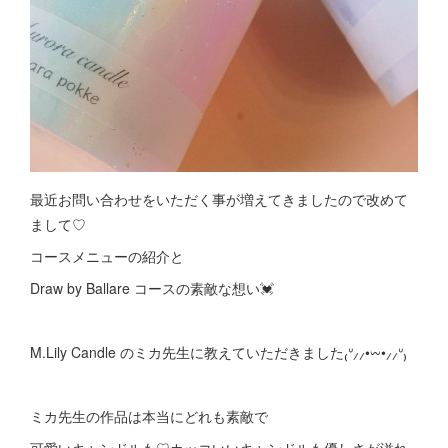
最近お問い合わせをいただく事が増えてきましたので改めて
まして♡
コースメニューの紹介と
Draw by Ballare コースの素敵な想い💓
M.Lily Candle のミカ先生に教えていただきました₍ᐡ⸝⸝•𖥦•⸝⸝ᐡ₎
ミカ先生の作品は本当にどれも素敵で