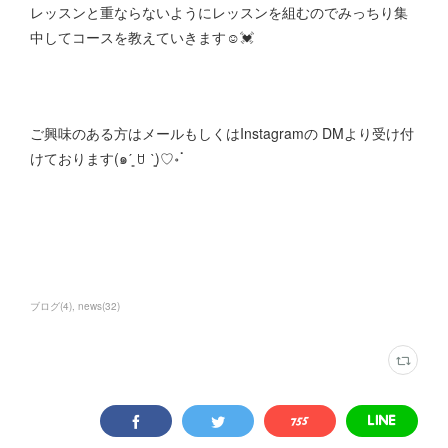
レッスンと重ならないようにレッスンを組むのでみっちり集
中してコースを教えていきます☺️💓
ご興味のある方はメールもしくはInstagramの DMより受け付
けております(๑ˊ͈ ꇴ ˋ͈)♡॰ॱ
ブログ
(
4
)
news
(
32
)