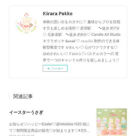
𝕂𝕚𝕣𝕒𝕣𝕒 ℙ𝕠𝕜𝕜𝕖
体験の思い出をカタチに♡ 趣味からプロを目指
す方も楽しめる場所♡ 原宿駅 🐾徒歩 約7分
♡ 北参道駅 🐾徒歩 約6分♡ Candle Art Studio
キララポッケ 𝒌𝒂𝒘𝒂𝒊𝒊 ♡ 𝕔𝕒𝕟𝕕𝕝𝕖 制作のできる体
験型教室です かわいい♡ 心がワクワクする♡
ゆめかわいい♡ 𝔽𝕒𝕟𝕔𝕪♡パステルカラーの 世
界で一つのキャンドル作りを楽しみましょう♡
フォロー
関連記事
イースターうさぎ
お知らせ♡ハッピーEaster♡@rebekka1020 様に
て♡期間限定商品の販売♡が始まります♡4月5…