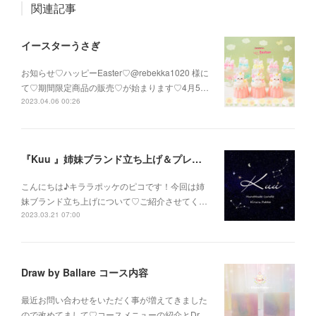
関連記事
イースターうさぎ
お知らせ♡ハッピーEaster♡@rebekka1020 様に
て♡期間限定商品の販売♡が始まります♡4月5…
2023.04.06 00:26
『Kuu 』姉妹ブランド立ち上げ＆プレゼント企画
こんにちは♪キララポッケのピコです！今回は姉
妹ブランド立ち上げについて♡ご紹介させてく…
2023.03.21 07:00
Draw by Ballare コース内容
最近お問い合わせをいただく事が増えてきました
ので改めてまして♡コースメニューの紹介とDr…