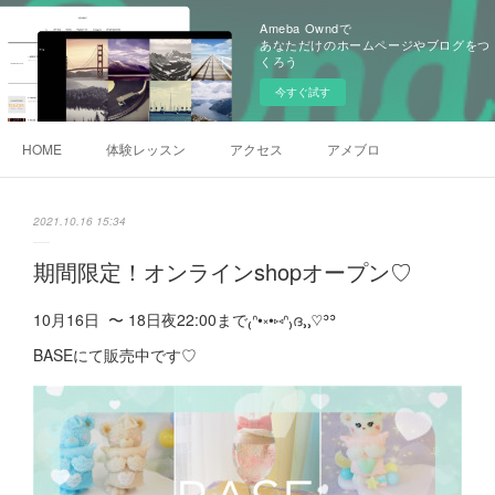
Ameba Owndで
あなただけのホームページやブログをつ
くろう
今すぐ試す
HOME
体験レッスン
アクセス
アメブロ
2021.10.16 15:34
期間限定！オンラインshopオープン♡
10月16日 〜 18日夜22:00まで₍ᐢ•༝•⑅ᐢ₎ദ⸒⸒♡ʾʾ
BASEにて販売中です♡