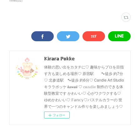
news
(
32
)
𝕂𝕚𝕣𝕒𝕣𝕒 ℙ𝕠𝕜𝕜𝕖
体験の思い出をカタチに♡ 趣味からプロを目指
す方も楽しめる場所♡ 原宿駅 🐾徒歩 約7分
♡ 北参道駅 🐾徒歩 約6分♡ Candle Art Studio
キララポッケ 𝒌𝒂𝒘𝒂𝒊𝒊 ♡ 𝕔𝕒𝕟𝕕𝕝𝕖 制作のできる体
験型教室です かわいい♡ 心がワクワクする♡
ゆめかわいい♡ 𝔽𝕒𝕟𝕔𝕪♡パステルカラーの 世
界で一つのキャンドル作りを楽しみましょう♡
フォロー