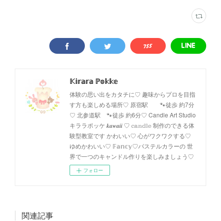
𝕂𝕚𝕣𝕒𝕣𝕒 ℙ𝕠𝕜𝕜𝕖
体験の思い出をカタチに♡ 趣味からプロを目指
す方も楽しめる場所♡ 原宿駅 🐾徒歩 約7分
♡ 北参道駅 🐾徒歩 約6分♡ Candle Art Studio
キララポッケ 𝒌𝒂𝒘𝒂𝒊𝒊 ♡ 𝕔𝕒𝕟𝕕𝕝𝕖 制作のできる体
験型教室です かわいい♡ 心がワクワクする♡
ゆめかわいい♡ 𝔽𝕒𝕟𝕔𝕪♡パステルカラーの 世
界で一つのキャンドル作りを楽しみましょう♡
フォロー
関連記事