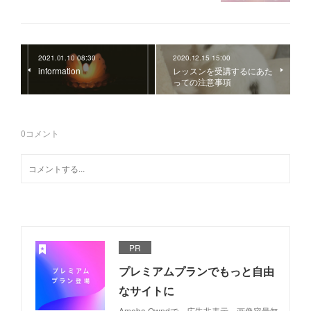
2021.01.10 08:30
2020.12.15 15:00
information
レッスンを受講するにあた
っての注意事項
0
コメント
PR
プレミアムプランでもっと自由
なサイトに
Ameba Owndで、広告非表示、画像容量無