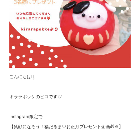
こんにちはꪔ̤̮
キララポッケのピコです♡
Instagram限定で
【笑顔になろう！福だるま♡お正月プレゼント企画🎁🎍】