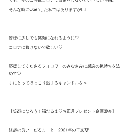
そんな時にOpenした私ではありますが🙇‍♀️
皆様に少しでも笑顔になれるように♡
コロナに負けないで欲しい♡
応援してくださるフォロワーのみなさみに感謝の気持ちを込
めて♡
手にとってほっこり温まるキャンドルを☺️
【笑顔になろう！福だるま♡お正月プレゼント企画🎁🎍】
縁起の良い だるま と 2021年の干支🐮