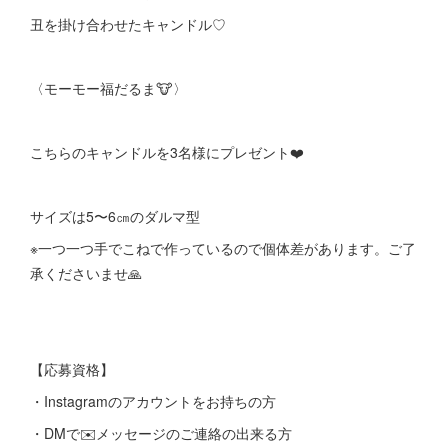
丑を掛け合わせたキャンドル♡
〈モーモー福だるま🐮〉
こちらのキャンドルを3名様にプレゼント❤️
サイズは5〜6㎝のダルマ型
※一つ一つ手でこねで作っているので個体差があります。ご了
承くださいませ🙏
【応募資格】
・Instagramのアカウントをお持ちの方
・DMで✉️メッセージのご連絡の出来る方