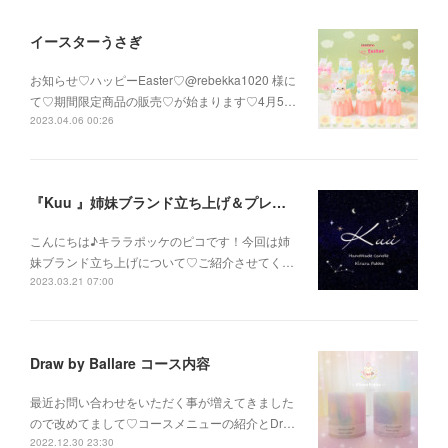
イースターうさぎ
お知らせ♡ハッピーEaster♡@rebekka1020 様に
て♡期間限定商品の販売♡が始まります♡4月5…
2023.04.06 00:26
『Kuu 』姉妹ブランド立ち上げ＆プレゼント企画
こんにちは♪キララポッケのピコです！今回は姉
妹ブランド立ち上げについて♡ご紹介させてく…
2023.03.21 07:00
Draw by Ballare コース内容
最近お問い合わせをいただく事が増えてきました
ので改めてまして♡コースメニューの紹介とDr…
2022.12.30 23:30